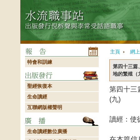
主頁
網上
特會和訓練
第四十三篇
地的繁殖（
聖經恢復本
第四十三
生命讀經
(九)
互聯網版權聲明
讀經：使
生命讀經數位廣播
在本篇信