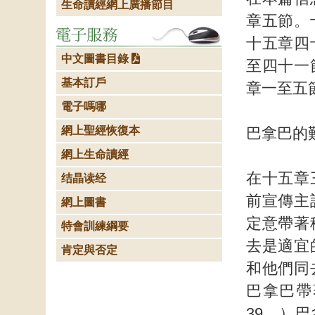
生命讀經網上廣播節目
章五節。
十五章四
中文圖書目錄
至四十一
基本訂戶
章一至五
電子嗎哪
網上聖經恢復本
巴拿巴的
網上生命讀經
在十五章
结晶读经
前宣傳主
網上圖書
定意帶著
特會訓練綱要
去是適宜
肯定與否定
和他們同
巴拿巴帶
39。）