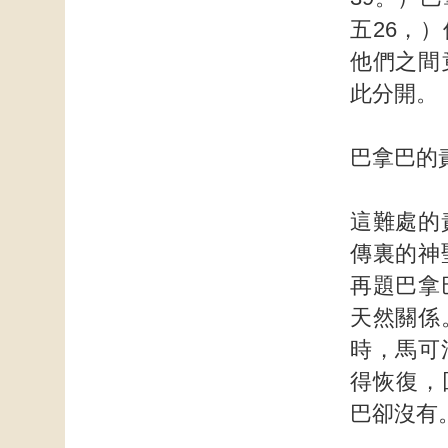
五26，
他們之間
此分開。
巴拿巴的
這難處的
傳裏的神
再題巴拿
天然關係
時，馬可
得恢復，
巴卻沒有