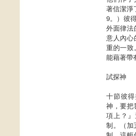
著信潔淨
9。）彼
外面律法
意人內心
重的一致
能藉著帶
試探神
十節彼得
神，要把
項上？』
制。（加
制，這軛