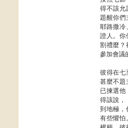
得不該允
題醒你們
耶路撒冷
證人。你
割禮麼？
參加會議
彼得在七
甚麼不題
已揀選他
得該說，
到地極，
有些懼怕
權柄。彼