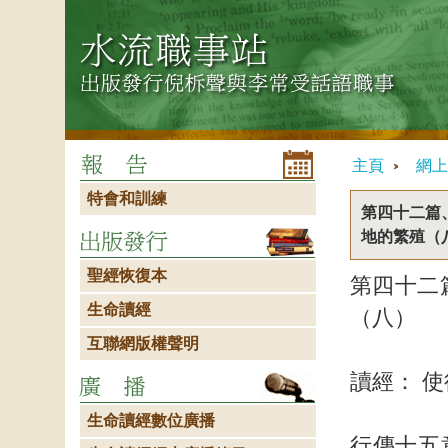
主頁
網上
特會和訓練
第四十二篇
地的繁殖（
聖經恢復本
第四十二
生命讀經
（八）
互聯網版權聲明
讀經： 
生命讀經數位廣播
行傳十五