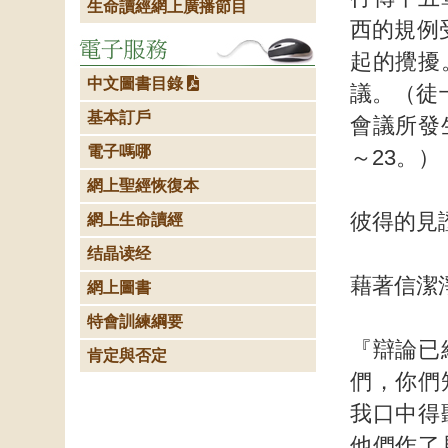
生命讀經網上廣播節目
西的規例
起的攪擾
中文圖書目錄
議。（徒
基本訂戶
會議所發
電子嗎哪
～23。）
網上聖經恢復本
彼得的見
網上生命讀經
结晶读经
藉著信潔
網上圖書
特會訓練綱要
『辯論已
肯定與否定
們，你們
我口中得
他們作了