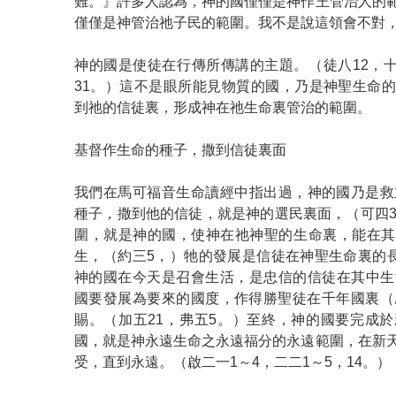
難。』許多人認為，神的國僅僅是神作王管治人的
僅僅是神管治祂子民的範圍。我不是說這領會不對
神的國是使徒在行傳所傳講的主題。（徒八12，十九
31。）這不是眼所能見物質的國，乃是神聖生命
到祂的信徒裏，形成神在祂生命裏管治的範圍。
基督作生命的種子，撒到信徒裏面
我們在馬可福音生命讀經中指出過，神的國乃是救
種子，撒到他的信徒，就是神的選民裏面，（可四3
圍，就是神的國，使神在祂神聖的生命裏，能在其
生，（約三5，）牠的發展是信徒在神聖生命裏的長
神的國在今天是召會生活，是忠信的信徒在其中生
國要發展為要來的國度，作得勝聖徒在千年國裏（
賜。（加五21，弗五5。）至終，神的國要完成
國，就是神永遠生命之永遠福分的永遠範圍，在新
受，直到永遠。（啟二一1～4，二二1～5，14。）