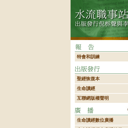
特會和訓練
聖經恢復本
生命讀經
互聯網版權聲明
生命讀經數位廣播