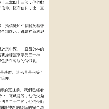
在十三章四十三節，他們勸
守信仰。恆守信仰，比一直
仰，指信徒所相信關於基督
的全部啟示，都是神新約經
留於恩中深。一直留於神的
需要操練靈來享受三一神，
都包括在客觀的信仰裏。
是甚麼。這光景是何等可
守信仰。
節的更往前。我們已經看
恩中；這就是說，他們受勉
十四章二十二節，他們受勸
關於神新約經綸的完全啟