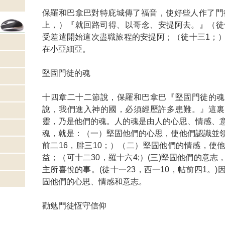
保羅和巴拿巴對特庇城傳了福音，使好些人作了門徒
上，）『就回路司得、以哥念、安提阿去。』（徒
受差遣開始這次盡職旅程的安提阿；（徒十三1；
在小亞細亞。
堅固門徒的魂
十四章二十二節說，保羅和巴拿巴『堅固門徒的魂
說，我們進入神的國，必須經歷許多患難。』這裏
靈，乃是他們的魂。人的魂是由人的心思、情感、
魂，就是：（一）堅固他們的心思，使他們認識並
前二16，腓三10；）（二）堅固他們的情感，使
益；（可十二30，羅十六4;）(三)堅固他們的意
主所喜悅的事。(徒十一23，西一10，帖前四1。
固他們的心思、情感和意志。
勸勉門徒恆守信仰