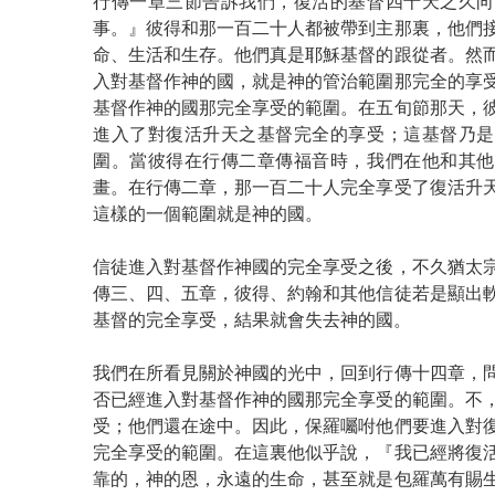
行傳一章三節告訴我們，復活的基督四十天之久向
事。』彼得和那一百二十人都被帶到主那裏，他們
命、生活和生存。他們真是耶穌基督的跟從者。然
入對基督作神的國，就是神的管治範圍那完全的享
基督作神的國那完全享受的範圍。在五旬節那天，
進入了對復活升天之基督完全的享受；這基督乃是
圍。當彼得在行傳二章傳福音時，我們在他和其他
畫。在行傳二章，那一百二十人完全享受了復活升
這樣的一個範圍就是神的國。
信徒進入對基督作神國的完全享受之後，不久猶太
傳三、四、五章，彼得、約翰和其他信徒若是顯出
基督的完全享受，結果就會失去神的國。
我們在所看見關於神國的光中，回到行傳十四章，
否已經進入對基督作神的國那完全享受的範圍。不
受；他們還在途中。因此，保羅囑咐他們要進入對
完全享受的範圍。在這裏他似乎說，『我已經將復
靠的，神的恩，永遠的生命，甚至就是包羅萬有賜