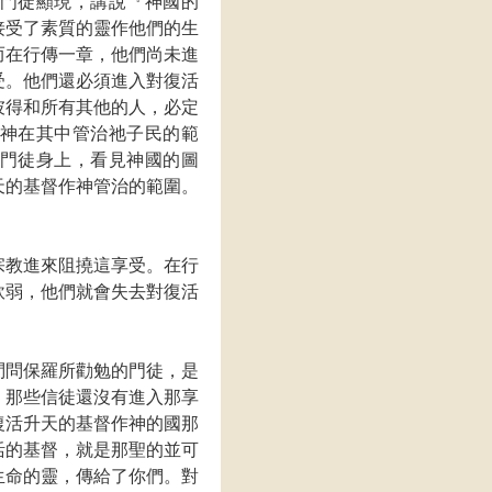
門徒顯現，講說『神國的
接受了素質的靈作他們的生
而在行傳一章，他們尚未進
受。他們還必須進入對復活
彼得和所有其他的人，必定
神在其中管治祂子民的範
門徒身上，看見神國的圖
天的基督作神管治的範圍。
宗教進來阻撓這享受。在行
軟弱，他們就會失去對復活
問問保羅所勸勉的門徒，是
，那些信徒還沒有進入那享
復活升天的基督作神的國那
活的基督，就是那聖的並可
生命的靈，傳給了你們。對