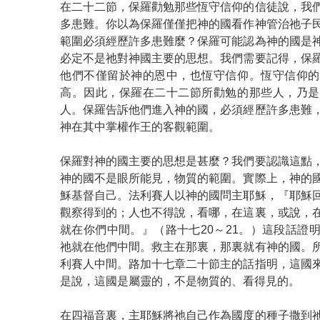
在二十二節，保羅勸勉那些恆守信仰的信徒說，我
多患難。你以為保羅僅僅把神的國看作神管治祂子
範圍必須經歷許多患難麼？保羅可能認為神的國是
必定不是祂對神國主要的思想。我們需要記得，保
他們不僅留於神的恩中，也恆守信仰。恆守信仰的
高。因此，保羅在二十二節所勸勉的那些人，乃是
人。保羅告訴他們進入神的國，必須經歷許多患難
神在其中掌權作王的客觀範圍。
保羅對神的國主要的思想是甚麼？我們要認識這點
神的國不是眼所能見，物質的範圍。實際上，神的
穌基督自己。法利賽人以神的國問主耶穌，『耶穌
觀察得到的；人也不得說，看哪，在這裏，或說，
就在你們中間。』（路十七20～21。）這段話證
祂就在他們中間。救主在那裏，那裏就有神的國。
利賽人中間。路加十七章二十節主的話指明，這國
是說，這國是屬靈的，不是物質的、看得見的。
在四福音裏，主耶穌將祂自己作為國度的種子撒到