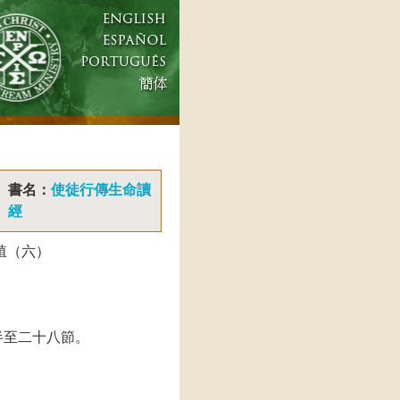
書名：
使徒行傳生命讀
經
殖（六）
半至二十八節。