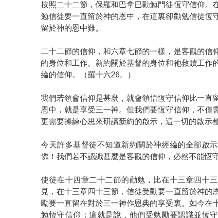
按照二十二節，保羅和巴拿巴勸勉門徒恆守信仰。
勉信徒要一直留於神的恩中，在這裏卻勸勉信徒恆
留於神的恩中難。
二十二節的信仰，和六章七節的一樣，是客觀的信
的身位和工作。新約關於基督的身位和祂救贖工作
綸的信仰。（羅十六26。）
我們若領會信仰是甚麼，就會領悟恆守信仰比一直
恩中，就是享受三一神。但我們要恆守信仰，不僅
更需要操練心思來研讀新約的啟示，這一切的啟示
今天許多基督徒不知道新約關於神經綸的全部啟示
憐！我們若不認識甚麼是客觀的信仰，必然不能恆
使徒在十四章二十二節的勸勉，比在十三章四十三
見，在十三章四十三節，信徒受勸要一直留於神的
勵要一直留在對於三一神作恩典的享受裏。如今在
勉恆守信仰；這就是說，他們受勉勵要認識並恆守