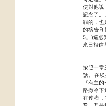
使對他說
記念了。
罪的，也
的禱告和
5。)這
來日相信
按照十章
話。在埃
『有主的
路撒冷下
有使者，
音，乃是