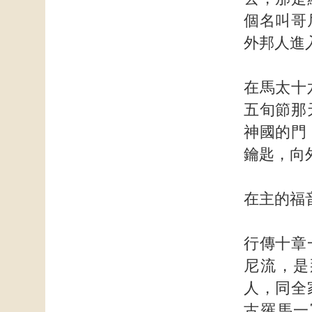
個名叫哥
外邦人進
在馬太十
五旬節那
神國的門
鑰匙，向
在主的福
行傳十章
尼流，是
人，同全
古羅馬一