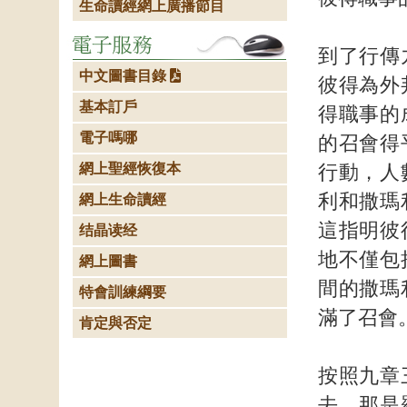
生命讀經網上廣播節目
到了行傳
中文圖書目錄
彼得為外
基本訂戶
得職事的
電子嗎哪
的召會得
網上聖經恢復本
行動，人
利和撒瑪
網上生命讀經
這指明彼
结晶读经
地不僅包
網上圖書
間的撒瑪
特會訓練綱要
滿了召會
肯定與否定
按照九章
去，那是