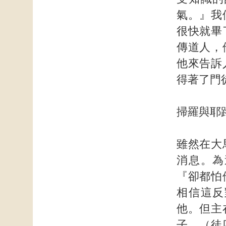
氣。』我
很快就畢
傳道人，
他來告訴
得著了門
掃羅與耶
雖然在大
消息。為
『卻都怕
相信這反
他。但主
子。（徒