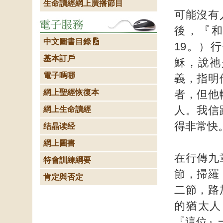
生命讀經網上廣播節目
可能沒有
後，『
中文圖書目錄
19。）
基本訂戶
穌，說祂
電子嗎哪
義，指明
網上聖經恢復本
者，但他
人。我信
網上生命讀經
得非常快
结晶读经
網上圖書
在行傳九
特會訓練綱要
節，掃羅
肯定與否定
二節，路
的猶太人
『這位』