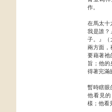
作。
在馬太十
我是誰？
子。』（
兩方面，
要藉著祂
旨；他的
得著完滿
暫時瞎眼
他看見的
樣；他看