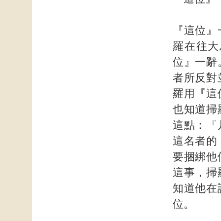
『這位』
羅在往大
位』一辭
者所反對
羅用『這
也知道掃
這點：『
這名者的
要捆綁他
這事，掃
知道他在
位。