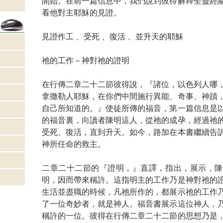
開始。在前一篇信息中，我們說到彼得解釋聖靈經
看他對主耶穌的見證。
見證作工 、受死 、復活 、並升天的耶穌
祂的工作－神對祂的證明
在行傳二章二十二節彼得說，『諸位，以色列人哪
拿撒勒人耶穌，在你們中間施行異能、奇事、神蹟
自己所知道的。』使徒所傳的福音，第一篇信息是
的福音裏，向讀者陳明這人，從祂的成孕，經過祂
受死、復活，直到升天。如今，路加在本書繼續告
神所任命的救主。
二章二十二節的『證明，』直譯，指出，展示，陳
明，因而帶來稱許。這指明主的工作乃是神對祂的
生活並盡職的時候，凡祂所作的，都展示祂的工作
了一位奇妙者，就是神人。福音書展示這位神人，
稱許的一位。彼得在行傳二章二十二節的思想乃是