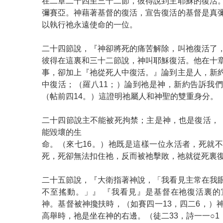
在二章二十四至三十二節，彼得說到主耶穌的復活
彌賽亞。神藉著基督的復活，宣告復活的基督是真
以執行祂永遠使命的一位。
二十四節說，『神卻將死的痛苦解除，叫祂復活了
彼得在這裏和三十二節說，神叫耶穌復活。他在十
事，卻加上『祂從死人中復活。』論到主是人，新
中復活；（羅八11；）論到祂是神，新約告訴我
（帖前四14。）這證明祂屬人和神聖的雙重身分。
二十四節說主不能被死拘禁；主是神，也是復活，（
能毀壞的生
命。（來七16。）祂既是這樣一位永活者，死就
死，死卻無法扣住祂，反而被祂擊敗，祂就從死裏
二十五節說，『大衛指著神說，「我看見主常在我
不至搖動。」』 『我看見』是基督在祂復活裏的
神。基督被神攙扶時，（如賽四一13，四二6，）
高舉時，祂是坐在神的右邊。（徒二33，詩一一○1，