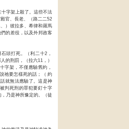
在十字架上殺了。這些不法
守殿官、長老、（路二二52
71、）彼拉多、希律和羅馬
他們的差役，以及外邦政客
石頭打死。（利二十2，
邦人的刑罰，（拉六11，）
十字架，不僅應驗舊約，
所說祂要怎樣死的話；（ 約
些話就無法應驗了。這是神
被判死刑的罪犯要釘十字
的，乃是神所豫定的。（徒