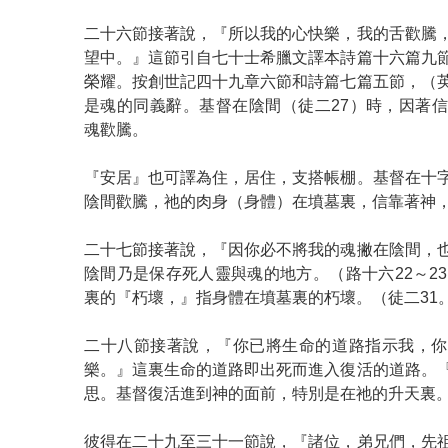
二十六節接著說，『所以我的心快樂，我的舌歡騰
望中。』這節引自七十士希臘文譯本詩篇十六篇九
榮耀。按創世記四十九章六節和詩篇七篇五節，（
是魂的同義辭。基督在陰間（徒二27）時，因著
魂歡騰。
『安居』也可譯為住，居住，支搭帳棚。基督在十
陰間歡騰，祂的肉身（身體）在墳墓裏，信靠著神
二十七節接著說，『因你必不將我的魂撇在陰間，
陰間乃是保存死人靈與魂的地方。（路十六22～23
裏的『朽壞，』指身體在墳墓裏的朽壞。（徒二31
二十八節接著說，『你已將生命的道路指示我，你
樂。』這裏生命的道路即出死而進入復活的道路。
思。基督復活進到神的面前，特別是在祂的升天裏。(
彼得在二十九至三十一節說，『諸位，弟兄們，先