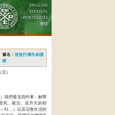
書名：
使徒行傳生命讀
經
（五）
，）我們看見四件事：解釋
、受死、復活、並升天的耶
7～41，）以及召會生活的