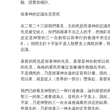
驗、證實並稱許。
按著神的定議先見受死
在二章二十三節我們看見，主的死是照著神的定議
先見被交給人，你們就藉著不法之人的手，把祂釘
必定是神聖的三一在創世以前舉行的會議中所定的
8，）指明主釘十字架不是人類歷史上偶然的事，
定議。
基督的死也是按著神的先見。基督是神在創世以前
的先見，為祂的選民所豫定並豫備作救贖羔羊的。
不是偶然的，乃是按著神永遠的定旨和計畫。因此
世以來，就是從人（世界的一部分）墮落起，基督就
我們已經看見神聖的三一舉行過會議，論到基督的
聖三一的第二者要成為人，並死在十字架上。因此
字架，乃是神聖的三一在永遠會議裏所決定的結果
然發生的，乃是按著三一神永遠的定意發生的。