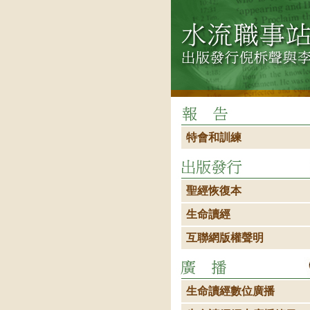
特會和訓練
聖經恢復本
生命讀經
互聯網版權聲明
生命讀經數位廣播