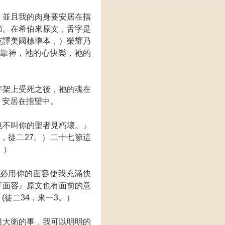
，並且我的肉身要安居在指
節。在希伯來原文，舌字是
英譯美國標準本，）榮耀乃
信靠神，祂的心快樂，祂的
字架上受死之後，祂的魂在
，安居在指望中。
也不叫你的聖者見朽壞。』
，徒二27。）二十七節這
。）
必用你的面容使我充滿快
『面容』原文也有面前的意
徒二34，來一3。）
祖大衛的事，我可以明明的