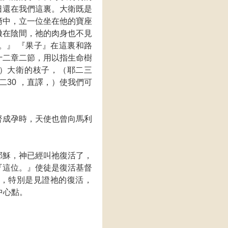
日還在我們這裏。大衛既是
裔中，立一位坐在他的寶座
撇在陰間，祂的肉身也不見
。』 『果子』在這裏和路
十二章二節，用以指生命樹
）大衛的枝子，（耶二三
30 ，直譯，）使我們可
督成孕時，天使也曾向馬利
耶穌，神已經叫祂復活了，
『這位。』使徒是復活基督
，特別是見證祂的復活，
中心點。