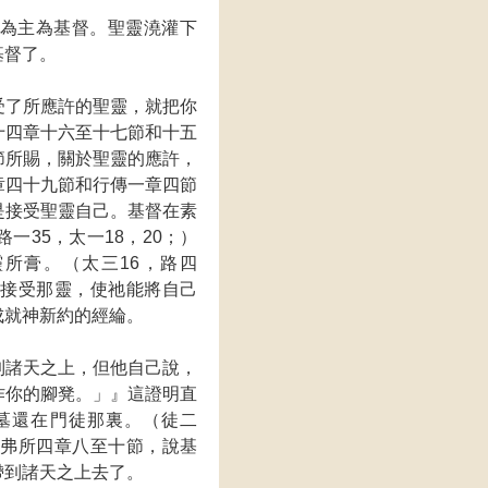
為主為基督。聖靈澆灌下
基督了。
受了所應許的聖靈，就把你
十四章十六至十七節和十五
節所賜，關於聖靈的應許，
章四十九節和行傳一章四節
是接受聖靈自己。基督在素
35，太一18，20；）
所膏。（太三16，路四
次接受那靈，使祂能將自己
成就神新約的經綸。
到諸天之上，但他自己說，
作你的腳凳。」』這證明直
墓還在門徒那裏。（徒二
以弗所四章八至十節，說基
帶到諸天之上去了。