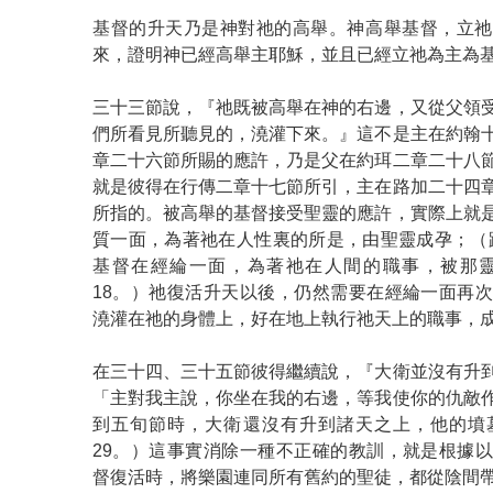
基督的升天乃是神對祂的高舉。神高舉基督，立祂
來，證明神已經高舉主耶穌，並且已經立祂為主為
三十三節說，『祂既被高舉在神的右邊，又從父領
們所看見所聽見的，澆灌下來。』這不是主在約翰
章二十六節所賜的應許，乃是父在約珥二章二十八
就是彼得在行傳二章十七節所引，主在路加二十四
所指的。被高舉的基督接受聖靈的應許，實際上就
質一面，為著祂在人性裏的所是，由聖靈成孕；（路一
基督在經綸一面，為著祂在人間的職事，被那靈
18。）祂復活升天以後，仍然需要在經綸一面再
澆灌在祂的身體上，好在地上執行祂天上的職事，
在三十四、三十五節彼得繼續說，『大衛並沒有升
「主對我主說，你坐在我的右邊，等我使你的仇敵
到五旬節時，大衛還沒有升到諸天之上，他的墳
29。）這事實消除一種不正確的教訓，就是根據
督復活時，將樂園連同所有舊約的聖徒，都從陰間