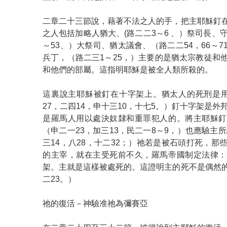
二章二十三節說，藉著不法之人的手，把主耶穌釘
之人包括加略人猶大、(路二二3～6 、）祭司長、
～53、）大祭司、猶太議會、（路二二54，66～
兵丁，（路二三1～25，）主要的是猶太宗教徒和
和他們的部屬。這指明耶穌是被全人類所殺的。
這裏說主耶穌被釘在十字架上。猶太人的死刑是用
27，二四14，申十三10，十七5。）釘十字架是外
是羅馬人用以處決奴隸和重罪犯人的。將主耶穌釘
（申二一23，加三13，民二一8～9，）也應驗主
三14，八28，十二32；）祂若是被石頭打死，那
的主宰，就在主受死前不久，羅馬帝國制定法律：
架。主就是這樣被處死的。這證明主的死不是偶然
二23。）
祂的復活－神驗准祂為彌賽亞