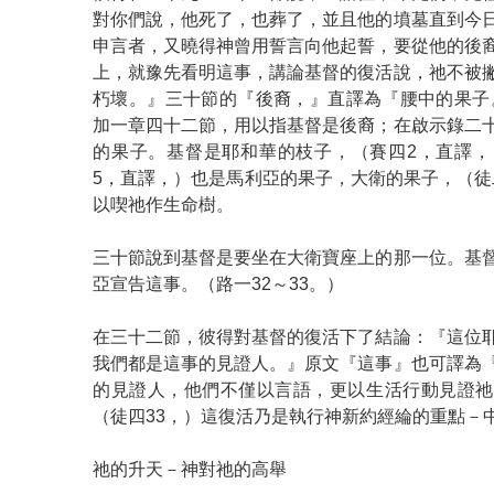
對你們說，他死了，也葬了，並且他的墳墓直到今
申言者，又曉得神曾用誓言向他起誓，要從他的後
上，就豫先看明這事，講論基督的復活說，祂不被
朽壞。』三十節的『後裔，』直譯為『腰中的果子
加一章四十二節，用以指基督是後裔；在啟示錄二
的果子。基督是耶和華的枝子，（賽四2，直譯，
5，直譯，）也是馬利亞的果子，大衛的果子，（徒二
以喫祂作生命樹。
三十節說到基督是要坐在大衛寶座上的那一位。基
亞宣告這事。（路一32～33。）
在三十二節，彼得對基督的復活下了結論：『這位
我們都是這事的見證人。』原文『這事』也可譯為
的見證人，他們不僅以言語，更以生活行動見證祂
（徒四33，）這復活乃是執行神新約經綸的重點－
祂的升天－神對祂的高舉