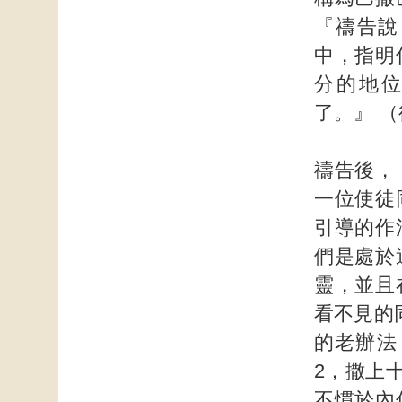
『禱告說
中，指明
分的地
了。』 （
禱告後，
一位使徒
引導的作
們是處於
靈，並且
看不見的
的老辦法
2，撒上十
不慣於內