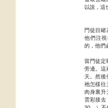
以說，這
門徒目睹
他們注視
的，他們
當門徒定
旁邊。這
天。然後
祂怎樣往
肉身裏升
雲彩接去
30。）