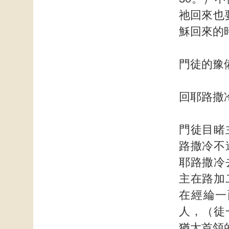
祂回來也
穌回來的
門徒的豫
回耶路撒
門徒目睹
路撒冷不
耶路撒冷
主在路加
在經綸一
人，（徒
猶太首領