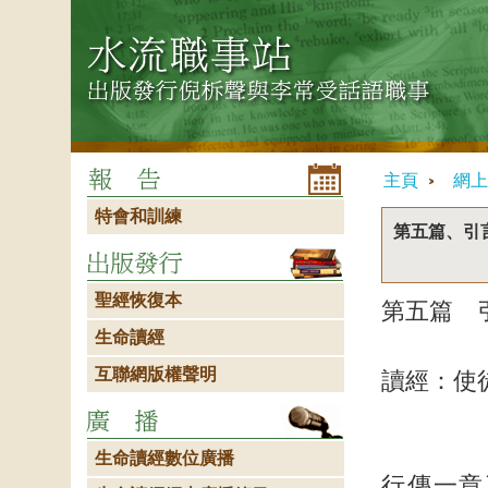
主頁
網上
特會和訓練
第五篇、引
聖經恢復本
第五篇 
生命讀經
互聯網版權聲明
讀經：使
生命讀經數位廣播
行傳一章