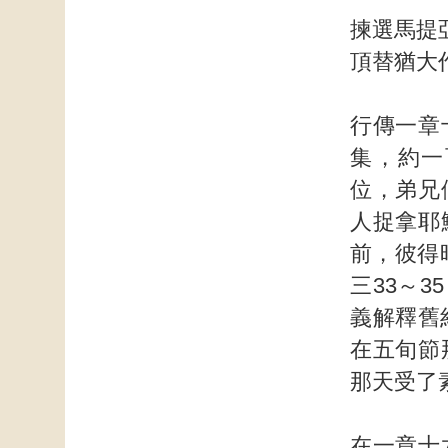
揀選馬提
頂替猶大
行傳一章
集，約一
位，弟兄
人捉拿耶
前，彼得時
三33～
義解釋舊
在五旬節
那天受了
在一章十