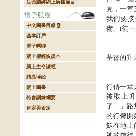
生命讀經網上廣播節目
見，一章
我們要接
中文圖書目錄
備。(徒一
基本訂戶
電子嗎哪
網上聖經恢復本
基督的升
網上生命讀經
结晶读经
行傳一章
網上圖書
被取上
特會訓練綱要
了。』路
肯定與否定
的行傳開
穌在地上
祂的信徒