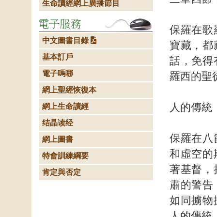
生命讀經網上廣播節目
保羅在歌
中文圖書目錄
寶藏，都
基本訂戶
話，免得
電子嗎哪
羅西的聖
網上聖經恢復本
人的傳統
網上生命讀經
结晶读经
保羅在八
網上圖書
和虛空的
特會訓練綱要
著基督，
肯定與否定
肅的警告
如同擄物
人的傳統