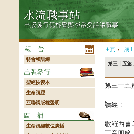
主頁
網上
特會和訓練
第三十五篇
聖經恢復本
第三十五
生命讀經
互聯網版權聲明
讀經：
歌羅西書
生命讀經數位廣播
三章四節