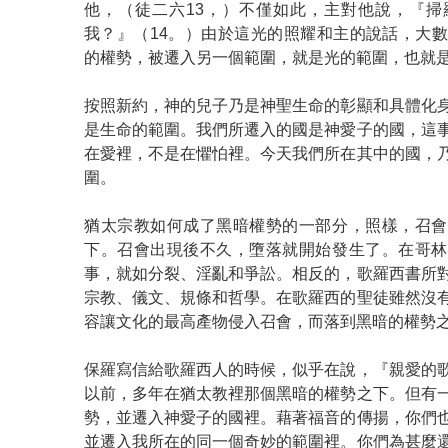
他，（徒二六13，）不僅如此，主對他說，『掃
我？』（14。）由於這光的照耀和主的說話，大
的權勢，被遷入另一個範圍，就是光的範圍，也就
按照新約，神的兒子乃是神聖生命的彰顯和具體化
是生命的範圍。我們所遷入的國是神愛子的國，這
在愛裡，不是在懼怕裡。今天我們所在其中的國，
圍。
猶太宗教如何成了黑暗權勢的一部分，照樣，召會
下。召會出現後不久，墮落就開始發生了。在哥林
事，就如分裂、淫亂和爭訟。相反的，歌羅西書所
宗教、儀文、規條和哲學。在歌羅西的聖徒雖然沒
容讓文化的最高產物侵入召會，而落到黑暗的權勢
保羅寫信給歌羅西人的時候，似乎在說，『親愛的
以前，多年在猶太教裡那個黑暗的權勢之下。但有
勢，並遷入神愛子的國裡。藉著福音的傳揚，你們
並遷入我所在的同一個奇妙的範圍裡。你們為甚麼