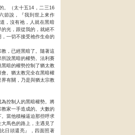
。（太十五14，二三16
十六節說，『我到世上來作
道，沒有祂，人就在黑暗
界的光，跟從我的，就絕不
明，一切不接受祂作生命的
宗教，已經黑暗了。隨著這
節所說黑暗的權勢。法利賽
但黑暗的權勢控制了猶太教
領會。猶太教完全在黑暗權
世界有關，乃是與猶太宗教
成為控制人的黑暗權勢。將
宗教家一手造成的。大數的
下。當他積極逼迫那些呼求
往大馬色的路上，主遇見了
比日頭還亮』，四面照著