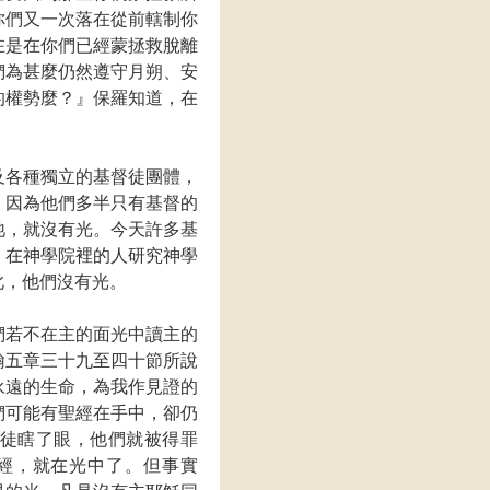
你們又一次落在從前轄制你
在是在你們已經蒙拯救脫離
們為甚麼仍然遵守月朔、安
的權勢麼？』保羅知道，在
及各種獨立的基督徒團體，
，因為他們多半只有基督的
祂，就沒有光。今天許多基
。在神學院裡的人研究神學
此，他們沒有光。
們若不在主的面光中讀主的
翰五章三十九至四十節所說
永遠的生命，為我作見證的
們可能有聖經在手中，卻仍
徒瞎了眼，他們就被得罪
聖經，就在光中了。但事實