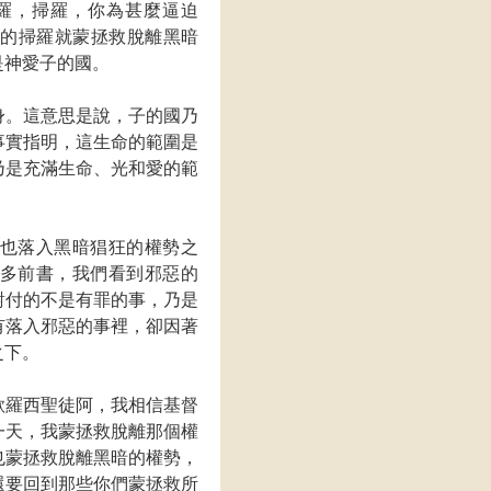
羅，掃羅，你為甚麼逼迫
數的掃羅就蒙拯救脫離黑暗
是神愛子的國。
身。這意思是說，子的國乃
事實指明，這生命的範圍是
乃是充滿生命、光和愛的範
也落入黑暗猖狂的權勢之
多前書，我們看到邪惡的
對付的不是有罪的事，乃是
有落入邪惡的事裡，卻因著
之下。
歌羅西聖徒阿，我相信基督
一天，我蒙拯救脫離那個權
也蒙拯救脫離黑暗的權勢，
還要回到那些你們蒙拯救所