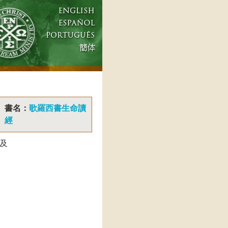
書名：
歌羅西書生命讀
經
及