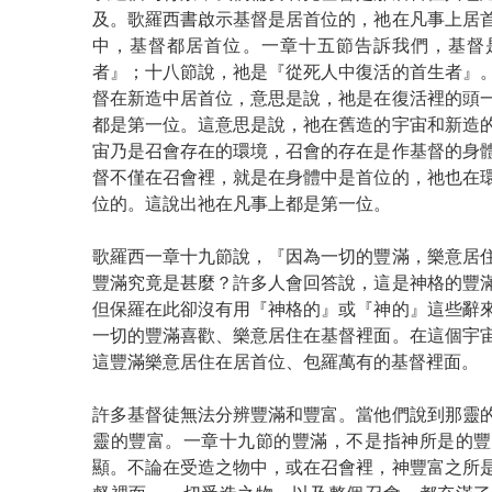
及。歌羅西書啟示基督是居首位的，祂在凡事上居
中，基督都居首位。一章十五節告訴我們，基督
者』；十八節說，祂是『從死人中復活的首生者』
督在新造中居首位，意思是說，祂是在復活裡的頭
都是第一位。這意思是說，祂在舊造的宇宙和新造
宙乃是召會存在的環境，召會的存在是作基督的身
督不僅在召會裡，就是在身體中是首位的，祂也在
位的。這說出祂在凡事上都是第一位。
歌羅西一章十九節說，『因為一切的豐滿，樂意居
豐滿究竟是甚麼？許多人會回答說，這是神格的豐
但保羅在此卻沒有用『神格的』或『神的』這些辭
一切的豐滿喜歡、樂意居住在基督裡面。在這個宇
這豐滿樂意居住在居首位、包羅萬有的基督裡面。
許多基督徒無法分辨豐滿和豐富。當他們說到那靈
靈的豐富。一章十九節的豐滿，不是指神所是的豐
顯。不論在受造之物中，或在召會裡，神豐富之所