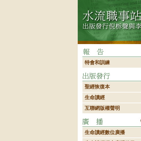
特會和訓練
聖經恢復本
生命讀經
互聯網版權聲明
生命讀經數位廣播