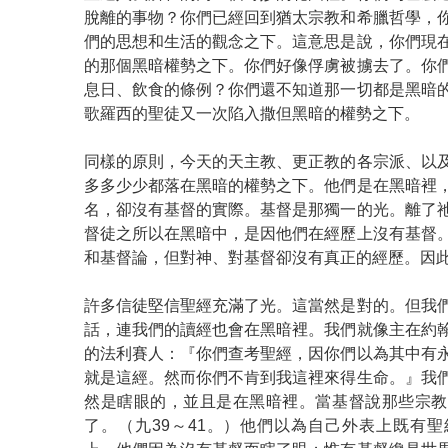
脫離的事物？你們已經回到猶太宗教和希臘哲學，
們的思想和生活的觀念之下。這意思是說，你們現
的那個黑暗權勢之下。你們好像俘虜被擄去了。你
息日、飲食的條例？你們還不知道那一切都是黑暗
歌羅西的聖徒又一次陷入撒但黑暗的權勢之下。
同樣的原則，今天的天主教、更正教的各宗派、以
多多少少都落在黑暗的權勢之下。他們是在黑暗裡
名，卻沒有基督的實際。基督是那獨一的光。離了
督徒之所以在黑暗中，是因他們在經歷上沒有基督
和基督論，但對神、對基督卻沒有真正的經歷。因
許多信徒堅信聖經充滿了光。這當然是對的。但我
話，連我們的讀經也會在黑暗裡。我們就像主在約
的法利賽人：『你們查考聖經，因你們以為其中有
就是這經。然而你們不肯到我這裡來得生命。』我
然是瞎眼的，並且是在黑暗裡。當基督說那些宗教
了。（九39～41。）他們以為自己外表上既有