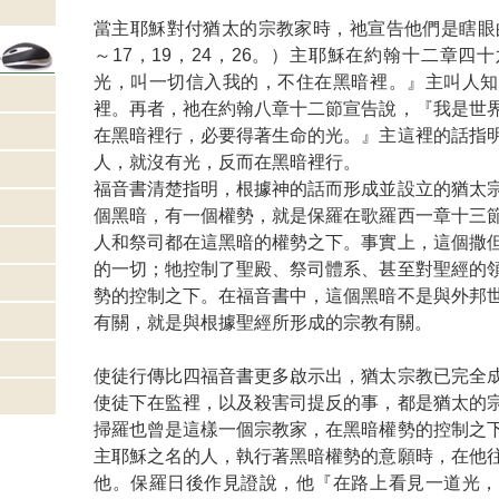
當主耶穌對付猶太的宗教家時，祂宣告他們是瞎眼的
～17，19，24，26。）主耶穌在約翰十二章四
光，叫一切信入我的，不住在黑暗裡。』主叫人知
裡。再者，祂在約翰八章十二節宣告說，『我是世
在黑暗裡行，必要得著生命的光。』主這裡的話指
人，就沒有光，反而在黑暗裡行。
福音書清楚指明，根據神的話而形成並設立的猶太
個黑暗，有一個權勢，就是保羅在歌羅西一章十三
人和祭司都在這黑暗的權勢之下。事實上，這個撒
的一切；牠控制了聖殿、祭司體系、甚至對聖經的
勢的控制之下。在福音書中，這個黑暗不是與外邦
有關，就是與根據聖經所形成的宗教有關。
使徒行傳比四福音書更多啟示出，猶太宗教已完全
使徒下在監裡，以及殺害司提反的事，都是猶太的
掃羅也曾是這樣一個宗教家，在黑暗權勢的控制之
主耶穌之名的人，執行著黑暗權勢的意願時，在他
他。保羅日後作見證說，他『在路上看見一道光，