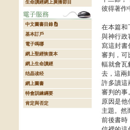
生命讀經網上廣播節目
彼得著作
中文圖書目錄
在本篇和
基本訂戶
與神行政
電子嗎哪
寫這封書
網上聖經恢復本
審判，可
輻就會瓦
網上生命讀經
去，這兩
结晶读经
許多讀這
網上圖書
審判的事
特會訓練綱要
原因是他
肯定與否定
主題。然而
前後書時
信裡的這