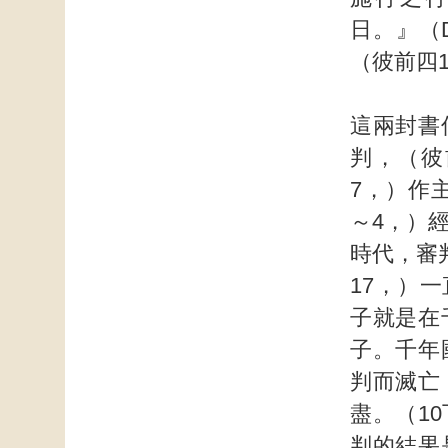
日。』（
（彼前四1
這兩封書
判，（彼
7，）作
～4，）
時代，審
17，）
子就是在
子。千年
判而滅亡
盡。（1
判的結果