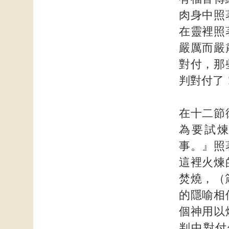
肉身中照
在靈裡照
嚴厲而嚴
對付，那
判對付了
在十二節
為要試
事。』照
這裡火煉
焚燒，（
的隱喻相
個神用以
判中對付