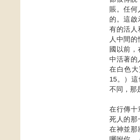
賬。任何
的。這啟
有的活人
人中間的
國以前，
中活著的
在白色大
15。）
不同，那
在行傳十
死人的那
在神並那
囑咐你。