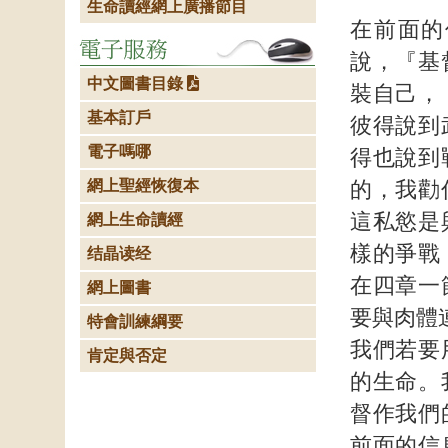
生命讀經網上廣播節目
在前面的
說，『基
中文圖書目錄
裝自己，
基本訂戶
彼得說到
電子嗎哪
得也說到
網上聖經恢復本
的，我勸
這私慾是
網上生命讀經
樣的爭戰
结晶读经
在四章一
網上圖書
要與肉體
特會訓練綱要
我們若要
肯定與否定
的生命。
督作我們
前面的信