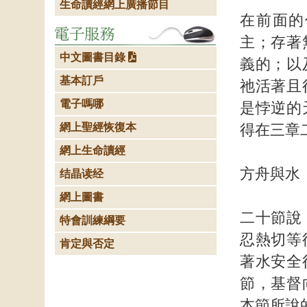
生命讀經網上廣播節目
在前面的
主；存著
中文圖書目錄
義的；以
基本訂戶
祂活著且
電子嗎哪
是悖逆的
網上聖經恢復本
得在三章
網上生命讀經
方舟與水
结晶读经
網上圖書
二十節說
特會訓練綱要
忍熱切等
肯定與否定
著水安全
節，基督
本節所說