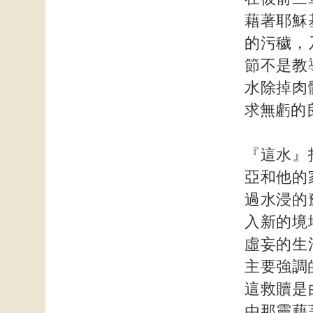
藉著耶穌
的污穢，
節不是教
水除掉肉
求無虧的
『這水』
亞和他的
過水浸的
入新的境
虛妄的生
主要強調
這救贖是
由那靈藉