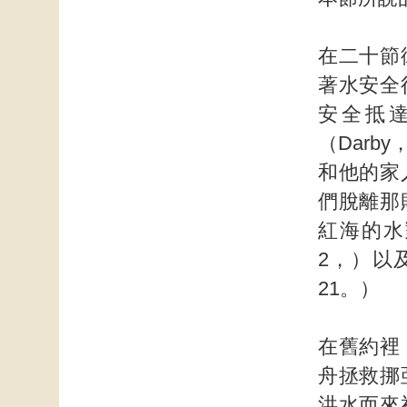
在二十節
著水安全
安全抵
（Dar
和他的家
們脫離那
紅海的水
2，）以
21。）
在舊約裡
舟拯救挪
洪水而來