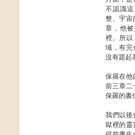
不認識這
整、宇宙
章，他被
裡。所以
域，有完
沒有題起
保羅在他
前三章二
保羅的書
我們以後
獄裡的靈
得前書生