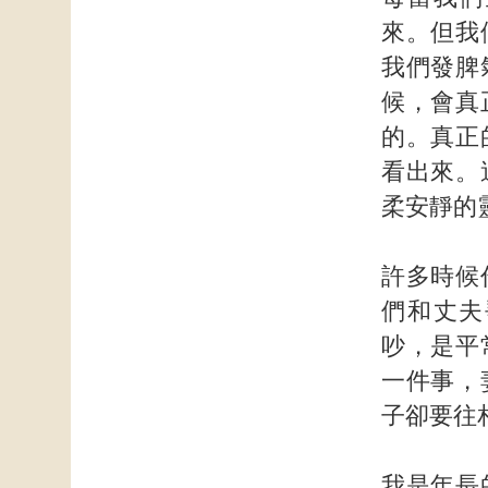
來。但我
我們發脾
候，會真
的。真正
看出來。
柔安靜的
許多時候
們和丈夫
吵，是平
一件事，
子卻要往
我是年長