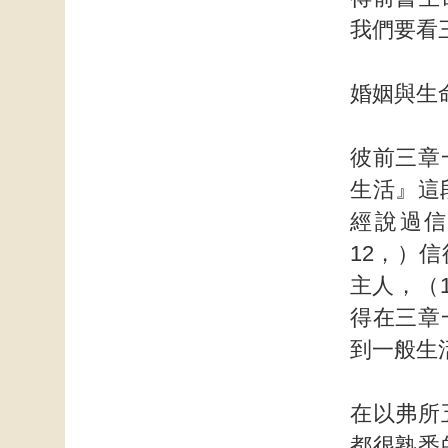
我們要看
婚姻與生
彼前三章
生活』這
經說過信
12，）
主人，（1
得在三章
到一般生
在以弗所
都很熟悉