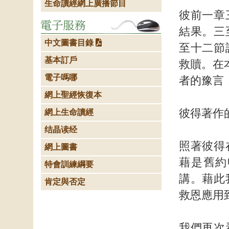
生命讀經網上廣播節目
彼前一章
結果。三
中文圖書目錄
至十二節
基本訂戶
救贖。在
電子嗎哪
者的豫言
網上聖經恢復本
彼得著作
網上生命讀經
结晶读经
照著彼得
網上圖書
藉是舊約
特會訓練綱要
講。藉此
肯定與否定
救恩應用
我們再次