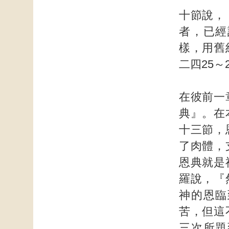
十節說，
者，已經
樣，用舊
二四25～
在彼前一
典』。在
十三節，
了肉體，
恩典就是
羅說，『
神的恩臨
苦，但這
三次所題