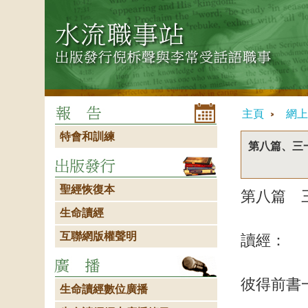
主頁
網上
特會和訓練
第八篇、三
聖經恢復本
第八篇 
生命讀經
互聯網版權聲明
讀經：
彼得前書
生命讀經數位廣播