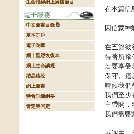
生命讀經網上廣播節目
在本篇信
中文圖書目錄
因信蒙神
基本訂戶
電子嗎哪
在五節彼
網上聖經恢復本
得著所豫
若要享受
網上生命讀經
保守。這
结晶读经
時候我們
網上圖書
我們至少
特會訓練綱要
主帶開，
肯定與否定
我們需要
感謝主，