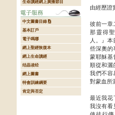
生命讀經網上廣播節目
由經歷證
中文圖書目錄
彼前一章
基本訂戶
那靈得
電子嗎哪
人。』本
網上聖經恢復本
些深奧的
蒙耶穌基
網上生命讀經
順從和灑
结晶读经
我們不容
網上圖書
對蒙血所
特會訓練綱要
肯定與否定
最近我花
我沒有看
使徒行傳