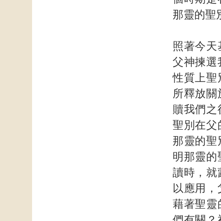
那靈的聖
照著今天
父神揀選
性質上聖
所釋放關
贖我們之
聖別在父
那靈的聖
明那靈的
讀時，就
以應用，
藉著聖靈
們有關？