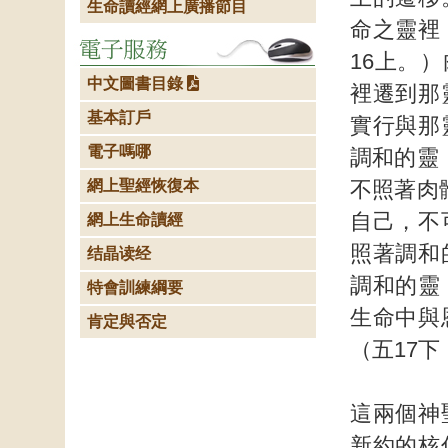
生命讀經網上廣播節目
命之靈裡
16上。
中文圖書目錄
裡遷到那
基本訂戶
實行與那
電子嗎哪
調和的靈
網上聖經恢復本
不照著肉
自己，不
網上生命讀經
照著調和
结晶读经
調和的靈
特會訓練綱要
生命中與
肯定與否定
（五17下
這兩個神
新約的核