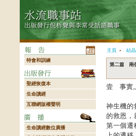
主頁
結晶
特會和訓練
第二篇 兩
聖經恢復本
壹 事實
生命讀經
互聯網版權聲明
神生機的
的救恩，
第一個遷
生命讀經數位廣播
上的遷移