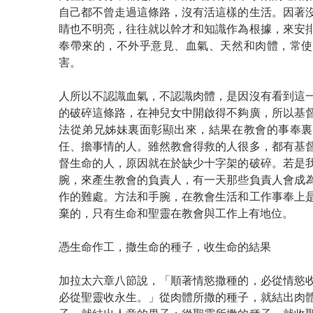
自己都不曾走過這條路，沒有活這樣的生活。因著
睛也不明亮，往往就以幹才和知識作為根據，來安
奉帶來的，不外乎意見、血氣、天然和肉體，常使
害。
人所以不認識血氣，不認識肉體，是因沒有看到這
的破碎這條路，在神兒女中開啟得不夠廣，所以基
法從弟兄姊妹裏面彰顯出來，結果在教會的事奉裏
任、擔事情的人。雖然教會得救的人很多，都有基
督生命的人，原因就在於缺少十字架的破碎。若是
腕，來產生教會的負責人，有一天那些負責人會成
作的難處。方法和手腕，在教會生活和工作事奉上
棄的，只有生命和聖靈在教會與工作上有地位。
憑生命作工，撒生命的種子，收生命的結果
加拉太六章八節說，「順著情慾撒種的，必從情慾
必從聖靈收永生。」從肉體所撒的種子，就結出肉