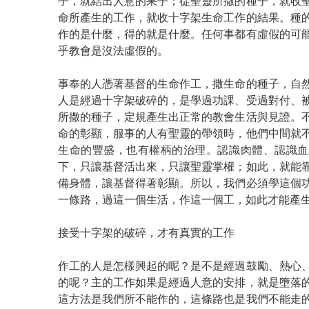
子，就結出人意的果子；從聖靈所撒的種子，就收
命所產生的工作，就收十字架生命工作的結果。種
作的是什麼，得的就是什麼。任何事都有虛假的可
乎教會是沒法虛假的。
事奉的人憑著基督的生命作工，撒生命的種子，自
人是經過十字架破碎的，是學過功課、受過對付、
所撒的種子，定規產生出正常的教會生活與見證。
命的彰顯，服事的人有聖靈的帶領時，他們中間就
生命的豐盛，也有權柄的治理。認識肉體、認識血
下，只讓基督活出來，只讓聖靈掌權；如此，就能
備身體，讓基督得著彰顯。所以，我們必須學這個
一條路，過這一個生活，作這一個工，如此才能產
接受十字架的破碎，才有真實的工作
作工的人是怎樣興起的呢？是不是經過鼓勵、熱心
的呢？主的工作如果是經過人意的安排，就是墮落
這方法是我們所不能作的，這條路也是我們不能走