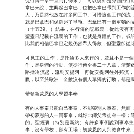
從行傳一章一直到行傳末了，可以說都是身體的行
拿巴來說，主興起巴拿巴，也把巴拿巴帶到工作的
人，乃是將他放在許多同工中。可惜這個工作的流
就是巴拿巴和保羅起了爭執。巴拿巴有一個單獨的
（十五39。）結果，在行傳的記載裏，從此沒有
聖靈只記載在流裏的工作，也就是身體的工作。或
比我們相信巴拿巴定規仍然帶人得救，但聖靈卻從
可見主的工作，是托給多人來作的，並且不是一個
作，是身體的行動。使徒行傳全書二十八章，清楚
路撒冷流起，流到安提阿；再從安提阿往外邦流，
臘，以至於歐洲；全數沒有個人單獨的行動，都是
帶領新蒙恩的人學習事奉
有的人事奉只能自己事奉，不能帶別人事奉。然而
帶初蒙恩的人一同事奉，就好比師父帶徒弟一樣；
的。聖經裏（特別是新約）有許多事例說到事奉主
事，沒有學校，卻有工場；初蒙恩的人到教會中來