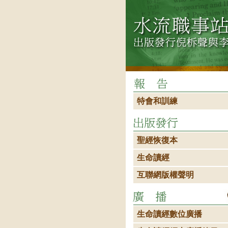
特會和訓練
聖經恢復本
生命讀經
互聯網版權聲明
生命讀經數位廣播