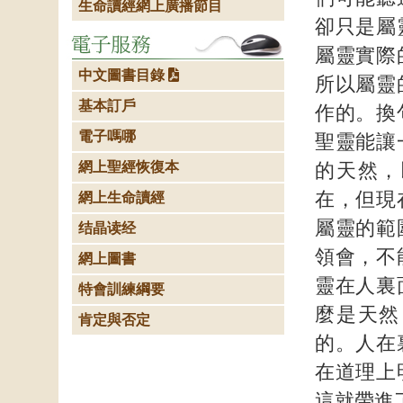
生命讀經網上廣播節目
卻只是屬
屬靈實際
中文圖書目錄
所以屬靈
基本訂戶
作的。換
電子嗎哪
聖靈能讓
網上聖經恢復本
的天然，
在，但現
網上生命讀經
屬靈的範
结晶读经
領會，不
網上圖書
靈在人裏
特會訓練綱要
麼是天然
肯定與否定
的。人在
在道理上
這就帶進