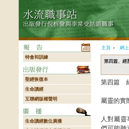
主頁
網上
特會和訓練
第四篇、經
聖經恢復本
第四篇 
生命讀經
互聯網版權聲明
屬靈的實
人對屬靈
生命讀經數位廣播
們可能聽