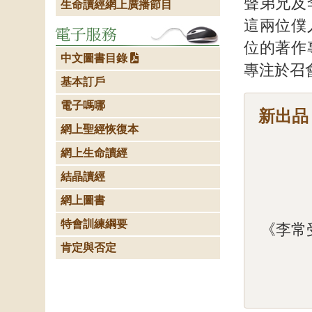
聲弟兄及
生命讀經網上廣播節目
這兩位僕
位的著作
中文圖書目錄
專注於召
基本訂戶
電子嗎哪
新出品
網上聖經恢復本
網上生命讀經
結晶讀經
網上圖書
特會訓練綱要
《李常
肯定與否定